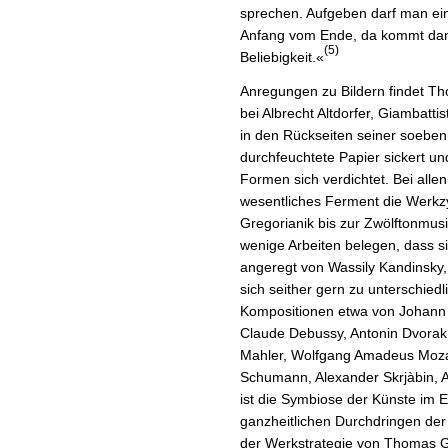
sprechen. Aufgeben darf man ein
Anfang vom Ende, da kommt dann 
(5)
Beliebigkeit.«
Anregungen zu Bildern findet Th
bei Albrecht Altdorfer, Giambatti
in den Rückseiten seiner soebe
durchfeuchtete Papier sickert un
Formen sich verdichtet. Bei allen
wesentliches Ferment die Werkzyk
Gregorianik bis zur Zwölftonmus
wenige Arbeiten belegen, dass si
angeregt von Wassily Kandinsky,
sich seither gern zu unterschiedl
Kompositionen etwa von Johann 
Claude Debussy, Antonin Dvorak
Mahler, Wolfgang Amadeus Mozar
Schumann, Alexander Skrjàbin, A
ist die Symbiose der Künste im E
ganzheitlichen Durchdringen de
der Werkstrategie von Thomas G