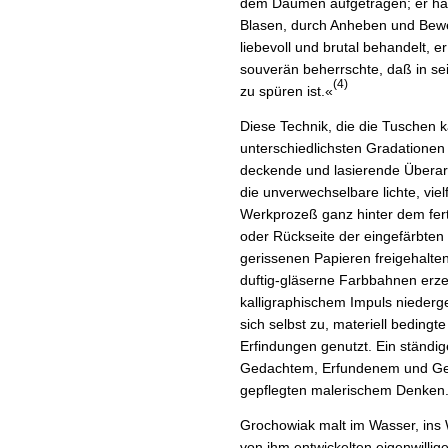
dem Daumen aufgetragen; er hat
Blasen, durch Anheben und Bewe
liebevoll und brutal behandelt, er
souverän beherrschte, daß in se
(4)
zu spüren ist.«
Diese Technik, die die Tuschen kal
unterschiedlichsten Gradationen 
deckende und lasierende Überar
die unverwechselbare lichte, viel
Werkprozeß ganz hinter dem ferti
oder Rückseite der eingefärbten B
gerissenen Papieren freigehalte
duftig-gläserne Farbbahnen erzeu
kalligraphischem Impuls niederg
sich selbst zu, materiell beding
Erfindungen genutzt. Ein ständ
Gedachtem, Erfundenem und Gef
gepflegten malerischem Denken
Grochowiak malt im Wasser, ins Wa
von ihm entwickelten eigenwillig