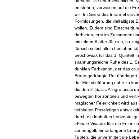
darstellt. Die unterschiedlichen 
entstehen, verweisen auf die Fr
will. Im Sinne des Informel ersch
Formlösungen, die vielfältigst
wollen. Zudem sind Entscheidunge
darbieten, erst im Zusammenklang
einzelnen Blätter für sich, so ze
für sich selbst allein bestehen k
Grochowiak für das 3. Quintett i
spannungsreiche Ruhe des 1. Sa
dunklen Farbkanon, der das grün
Braun gedrängte Rot überlagert,
der Melodieführung nahe zu kom
die den 2. Satz »Allegro assai qu
bewegten horizontalen und vertik
magischer Feierlichkeit wird au
tiefblauen Pinselzügen entwicke
durch ein lebhaftes horizontal ge
»Finale Vivace« löst die Feierli
sonnengelb hinterfangene Ener
Tupfen, die unvermittelt die Leb