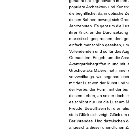
genannt hat. Irgendwann in den 
populäre Architektur- und Kunst
die begriffliche, dann optische Z
diesen Bahnen bewegt sich Groch
Jahrzehnten. Es geht um die Lus
ihrer Kritik, an der Durchsetzung
marxistisch gesprochen, dem gei
einfach menschlich gesehen, um 
Vollendenden und so für das Au
Gemachten. Es geht um die Ab
Avantgardebegriffen in und mit,
Grochowiaks Malerei hat immer u
verzweiflungs- wie segensreichen
mit der Lust von der Kunst und 
der Farbe, der Form, mit der bis
diesem Leben, an seiner doch i
es schlicht nur um die Lust am
Freude, Bewußtsein für dramatis
stets Glück sich zeigt, Glück u
Berührendes. Und dazwischen d
angesichts dieser unendlichen 