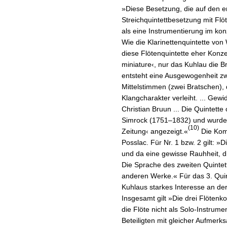
»Diese Besetzung, die auf den er
Streichquintettbesetzung mit Flöt
als eine Instrumentierung im konz
Wie die Klarinettenquintette vo
diese Flötenquintette eher Konze
miniature‹, nur das Kuhlau die B
entsteht eine Ausgewogenheit zw
Mittelstimmen (zwei Bratschen)
Klangcharakter verleiht. ... Gew
Christian Bruun ... Die Quintett
Simrock (1751–1832) und wurden 
(10)
Zeitung‹ angezeigt.«
Die Komp
Posslac. Für Nr. 1 bzw. 2 gilt: »
und da eine gewisse Rauhheit, d
Die Sprache des zweiten Quintett
anderen Werke.« Für das 3. Quinte
Kuhlaus starkes Interesse an de
Insgesamt gilt »Die drei Flöten
die Flöte nicht als Solo-Instrume
Beteiligten mit gleicher Aufmerk