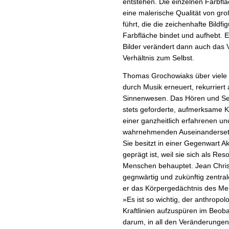
entstehen. Die einzelnen Farbfl
eine malerische Qualität von gro
führt, die die zeichenhafte Bild
Farbfläche bindet und aufhebt. 
Bilder verändert dann auch das V
Verhältnis zum Selbst.
Thomas Grochowiaks über viele J
durch Musik erneuert, rekurrier
Sinnenwesen. Das Hören und Sehe
stets geforderte, aufmerksame K
einer ganzheitlich erfahrenen un
wahrnehmenden Auseinandersetzu
Sie besitzt in einer Gegenwart A
geprägt ist, weil sie sich als Re
Menschen behauptet. Jean Chris
gegnwärtig und zukünftig zentral
er das Körpergedächtnis des Men
»Es ist so wichtig, der anthropo
Kraftlinien aufzuspüren im Beoba
darum, in all den Veränderunge