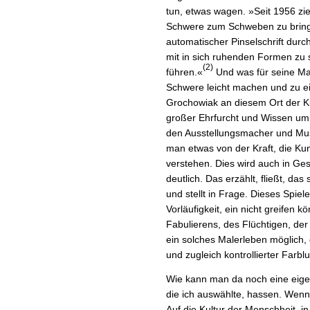
tun, etwas wagen. »Seit 1956 zi
Schwere zum Schweben zu bringen
automatischer Pinselschrift dur
mit in sich ruhenden Formen 
(2)
führen.«
Und was für seine Male
Schwere leicht machen und zu e
Grochowiak an diesem Ort der Kun
großer Ehrfurcht und Wissen um d
den Ausstellungsmacher und Muse
man etwas von der Kraft, die Ku
verstehen. Dies wird auch in G
deutlich. Das erzählt, fließt, das
und stellt in Frage. Dieses Spiel
Vorläufigkeit, ein nicht greifen 
Fabulierens, des Flüchtigen, der 
ein solches Malerleben möglich, 
und zugleich kontrollierter Farblu
Wie kann man da noch eine eigen
die ich auswählte, hassen. Wenn 
Auf die Kultur der Menschheit, in