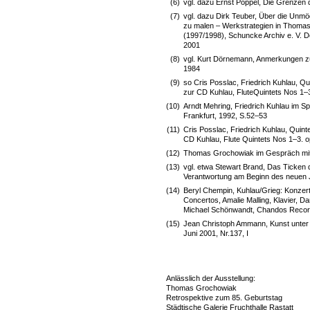
(6)
vgl. dazu Ernst Pöppel, Die Grenzen
(7)
vgl. dazu Dirk Teuber, Über die Unmö
zu malen – Werkstrategien in Thom
(1997/1998), Schuncke Archiv e. V. 
2001
(8)
vgl. Kurt Dörnemann, Anmerkungen z
1984
(9)
so Cris Posslac, Friedrich Kuhlau, Quin
zur CD Kuhlau, FluteQuintets Nos 1–
(10)
Arndt Mehring, Friedrich Kuhlau im S
Frankfurt, 1992, S.52–53
(11)
Cris Posslac, Friedrich Kuhlau, Quintet
CD Kuhlau, Flute Quintets Nos 1–3. 
(12)
Thomas Grochowiak im Gespräch mit 
(13)
vgl. etwa Stewart Brand, Das Ticken 
Verantwortung am Beginn des neuen 
(14)
Beryl Chempin, Kuhlau/Grieg: Konzerte
Concertos, Amalie Malling, Klavier, D
Michael Schönwandt, Chandos Record
(15)
Jean Christoph Ammann, Kunst unter T
Juni 2001, Nr.137, I
Anlässlich der Ausstellung:
Thomas Grochowiak
Retrospektive zum 85. Geburtstag
Städtische Galerie Fruchthalle Rastatt