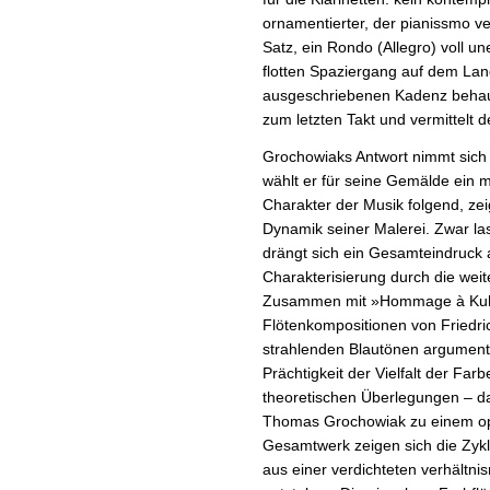
ornamentierter, der pianissmo ver
Satz, ein Rondo (Allegro) voll 
flotten Spaziergang auf dem Lan
ausgeschriebenen Kadenz behaup
zum letzten Takt und vermittelt
Grochowiaks Antwort nimmt sich
wählt er für seine Gemälde ein
Charakter der Musik folgend, ze
Dynamik seiner Malerei. Zwar la
drängt sich ein Gesamteindruck a
Charakterisierung durch die weite
Zusammen mit »Hommage à Kuhla
Flötenkompositionen von Friedri
strahlenden Blautönen argumenti
Prächtigkeit der Vielfalt der Farb
theoretischen Überlegungen – 
Thomas Grochowiak zu einem opt
Gesamtwerk zeigen sich die Zykle
aus einer verdichteten verhältn