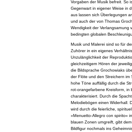
Vorgaben der Musik befreit. So i
Gegenwart in eigener Weise in di
aus lassen sich Überlegungen an
und auch der von Thomas Grochow
Wendigkeit der Verlangsamung vo
bedingten globalen Beschleunigun
Musik und Malerei sind so für d
Zuhörer in ein eigenes Verhältnis
Unzulänglichkeit der Reproduktio
gleichzeitigem Hören der jeweil
die Bildsprache Grochowiaks über
der Flöte und den Streichern im 
hohe Töne auffällig durch die S
rot-orangefarbene Kreisform, i
charakterisiert. Durch die Spach
Melodiebögen einen Widerhall. D
wird durch die feierliche, spirit
»Menuetto-Allegro con spirito« i
blauen Zonen umgreift, gibt dem B
Bildfigur nochmals ins Geheimnis