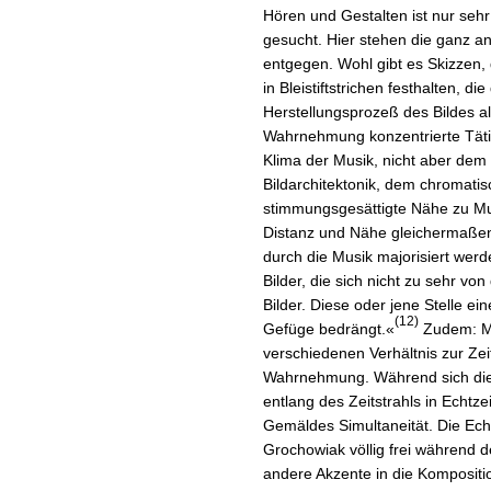
Hören und Gestalten ist nur sehr
gesucht. Hier stehen die ganz a
entgegen. Wohl gibt es Skizzen,
in Bleistiftstrichen festhalten, 
Herstellungsprozeß des Bildes al
Wahrnehmung konzentrierte Tätig
Klima der Musik, nicht aber dem
Bildarchitektonik, dem chromati
stimmungsgesättigte Nähe zu Musi
Distanz und Nähe gleichermaßen 
durch die Musik majorisiert wer
Bilder, die sich nicht zu sehr vo
Bilder. Diese oder jene Stelle ein
(12)
Gefüge bedrängt.«
Zudem: Ma
verschiedenen Verhältnis zur Zei
Wahrnehmung. Während sich die 
entlang des Zeitstrahls in Echtze
Gemäldes Simultaneität. Die Ech
Grochowiak völlig frei während
andere Akzente in die Kompositio