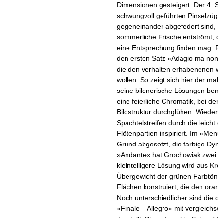
Dimensionen gesteigert. Der 4. S
schwungvoll geführten Pinselzüg
gegeneinander abgefedert sind, 
sommerliche Frische entströmt, d
eine Entsprechung finden mag. F
den ersten Satz »Adagio ma non t
die den verhalten erhabenenen 
wollen. So zeigt sich hier der ma
seine bildnerische Lösungen benö
eine feierliche Chromatik, bei d
Bildstruktur durchglühen. Wieder
Spachtelstreifen durch die leich
Flötenpartien inspiriert. Im »Men
Grund abgesetzt, die farbige Dy
»Andante« hat Grochowiak zwei u
kleinteiligere Lösung wird aus K
Übergewicht der grünen Farbtöne
Flächen konstruiert, die den ora
Noch unterschiedlicher sind die 
»Finale – Allegro« mit verglei