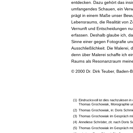
entdecken. Dazu gehört das ins
umfangendes Schauen, ein Verw
prägt in einem Maße unser Bewus
Lebensraums, die Realität von Z
Vernunft und Entscheidungen nur 
erfassen. Deshalb glaube ich, da
Sinne einer gegen Fotografie un
Ausschließlichkeit. Die Malerei, 
denn über Malerei schaffe ich e
Raums als Resonanzraum meiner 
© 2000 Dr. Dirk Teuber, Baden-
(1)
Eindrucksvoll ist dies nachzulesen i
Thomas Grochowiak, Monographie und
(2)
Thomas Grochowiak, in: Doris Schmidt
(3)
Thomas Grochowiak im Gespräch mit
(4)
Anneliese Schröder, zit. nach Doris S
(5)
Thomas Grochowiak im Gespräch mit