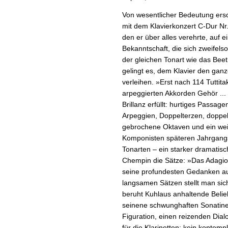
Von wesentlicher Bedeutung ersc
mit dem Klavierkonzert C-Dur Nr
den er über alles verehrte, auf 
Bekanntschaft, die sich zweifelso
der gleichen Tonart wie das Beet
gelingt es, dem Klavier den gan
verleihen. »Erst nach 114 Tuttitak
arpeggierten Akkorden Gehör ... 
Brillanz erfüllt: hurtiges Pass
Arpeggien, Doppelterzen, doppelte
gebrochene Oktaven und ein weit
Komponisten späteren Jahrgangs 
Tonarten – ein starker dramatisc
Chempin die Sätze: »Das Adagio st
seine profundesten Gedanken ausd
langsamen Sätzen stellt man sic
beruht Kuhlaus anhaltende Belieb
seinene schwunghaften Sonatinen
Figuration, einen reizenden Dial
für die Klarinetten: kein kontempl