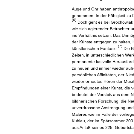
Auge und Ohr haben anthropolog
genommen. In der Fähigkeit zu D
(6)
Doch geht es bei Grochowiak n
wie sich agierender Betrachter
ins Verhältnis setzen. Das Unmö
der Künste entgegen zu halten, is
(7)
künstlerischen Fantasie.
Die B
Zeiten, in unterschiedlichen Wer
permanente lustvolle Herausfor
zu neuen und immer wieder aufre
persönlichen Affinitäten, der Ni
wieder erneutes Hören der Musik
Empfindungen einer Kunst, die v
bedeutet der Vorstoß aus dem Nic
bildnerischen Forschung, die N
unverdrossene Anstrengung und
Malerei, wie im Falle der vorlie
Kuhlau, der im Spätsommer 2001
aus Anlaß seines 225. Geburtstag