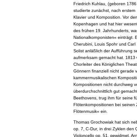
Friedrich Kuhlau, (geboren 1786
studierte zunächst, nach erstem
Klavier und Komposition. Vor de
Kopenhagen und hat hier wesentl
des frühen 19. Jahrhunderts, w
Nationalkomponisten« einträgt. 
Cherubini, Louis Spohr und Carl
Solist anläßlich der Aufführung 
aufmerksam gemacht hat. 1813 wi
Chorleiter des Königlichen Thea
Gönnern finanziell nicht gerade
kammermusikalischen Kompositi
Kompositionen nicht durchweg vo
überdurchschnittlich gut gemach
Beethovens, trug ihm für seine f
Flötenkompositionen bei seinen 
Flötenmusik« ein.
Thomas Grochowiak hat sich ne
op. 7, C-Dur, in drei Zyklen den 
Violoncello op. 51. gewidmet. Ar