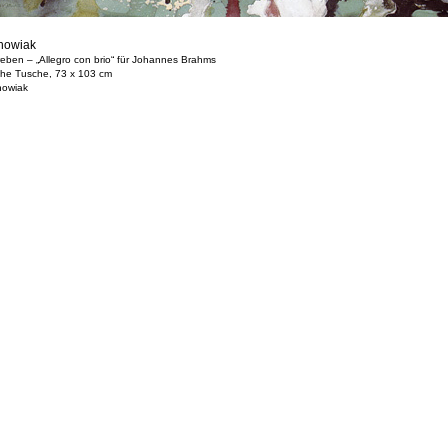
howiak
ben – „Allegro con brio“ für Johannes Brahms
che Tusche, 73 x 103 cm
howiak