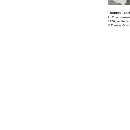
Thomas Groc
Im Zusammenstre
1959, synthetis
© Thomas Groc